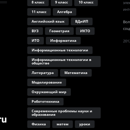
8 класс
9 класс
10 класс
эле
инт
11 класс
Алгебра
Английский язык
ВДиИП
Вол
соц
ВУЗ
Геометрия
ИКТО
ИТО
Информатика
2012
Информационные технологии
Информационные технологии в
обществе
Литература
Математика
Моделирование
Окружающий мир
Робототехника
Современные проблемы науки и
образования
Физика
матем
уроки