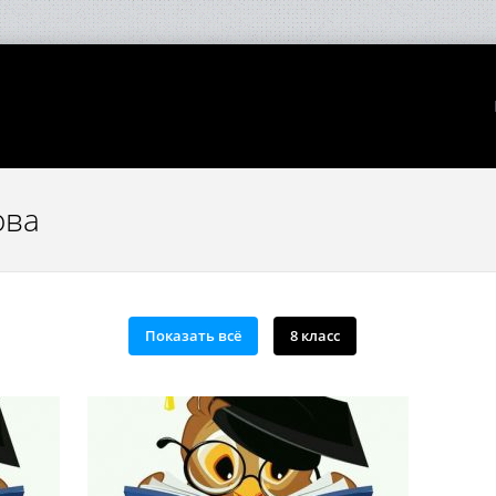
ова
Показать всё
8 класс