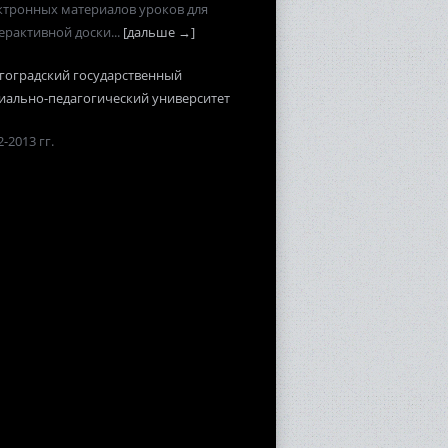
ктронных материалов уроков для
ерактивной доски...
[дальше →]
гоградский государственный
иально-педагогический университет
-2013 гг.