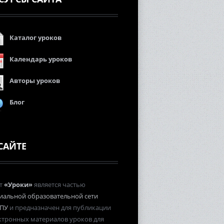
Каталог уроков
Календарь уроков
Авторы уроков
Блог
САЙТЕ
т
«Уроки»
является частью
иальной образовательной сети
ПУ
и предназначен для публикации
ктронных материалов уроков для