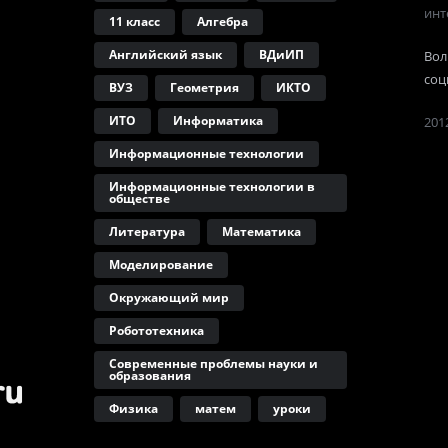
инт
11 класс
Алгебра
Английский язык
ВДиИП
Вол
соц
ВУЗ
Геометрия
ИКТО
ИТО
Информатика
2012
Информационные технологии
Информационные технологии в
обществе
Литература
Математика
Моделирование
Окружающий мир
Робототехника
Современные проблемы науки и
образования
Физика
матем
уроки