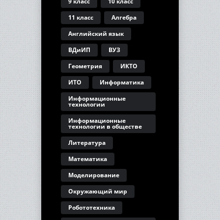
9 класс
10 класс
11 класс
Алгебра
Английский язык
ВДиИП
ВУЗ
Геометрия
ИКТО
ИТО
Информатика
Информационные
технологии
Информационные
технологии в обществе
Литература
Математика
Моделирование
Окружающий мир
Робототехника