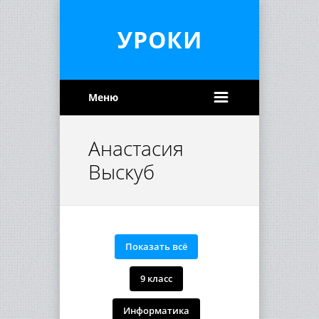
УРОКИ
Меню
Анастасия
Выскуб
Показать всё
9 класс
Информатика