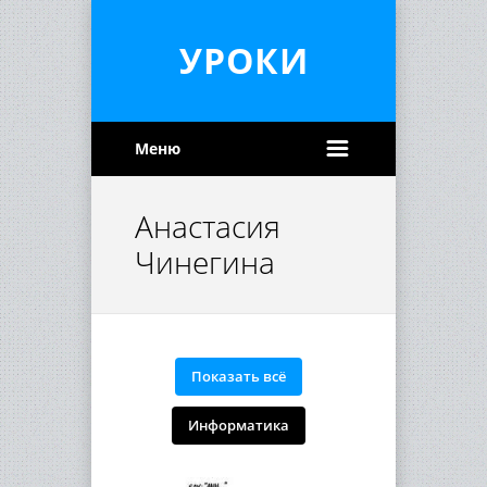
УРОКИ
Меню
Анастасия
Чинегина
Показать всё
Информатика