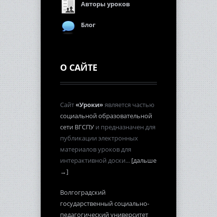
Авторы уроков
Блог
О САЙТЕ
Сайт
«Уроки»
является частью
социальной образовательной
сети ВГСПУ
и предназначен для
публикации электронных
материалов уроков для
интерактивной доски...
[дальше
→]
Волгоградский
государственный социально-
педагогический университет