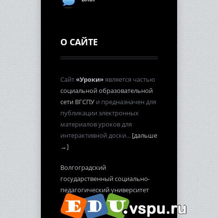
О САЙТЕ
Сайт
«Уроки»
является частью
социальной образовательной
сети ВГСПУ
и предназначен для
публикации электронных
материалов уроков для
интерактивной доски...
[дальше
→]
Волгоградский
государственный социально-
педагогический университет
2012-2013 гг.