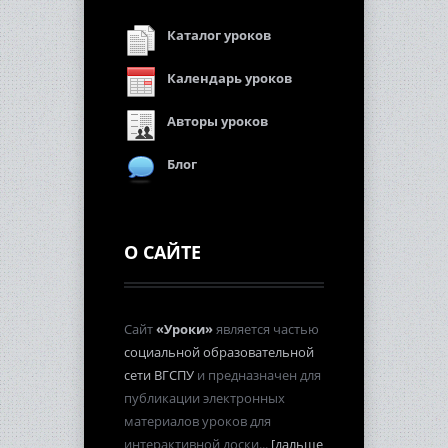
Каталог уроков
Календарь уроков
Авторы уроков
Блог
О САЙТЕ
Сайт
«Уроки»
является частью
социальной образовательной
сети ВГСПУ
и предназначен для
публикации электронных
материалов уроков для
интерактивной доски...
[дальше