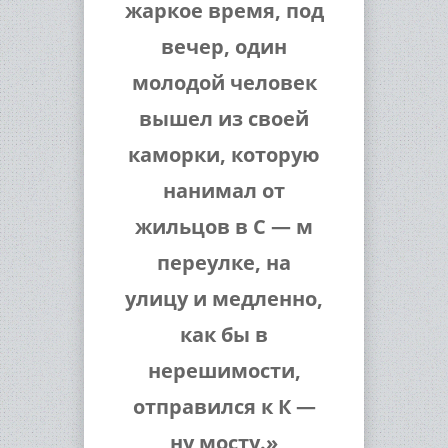
жаркое время, под
вечер, один
молодой человек
вышел из своей
каморки, которую
нанимал от
жильцов в С — м
переулке, на
улицу и медленно,
как бы в
нерешимости,
отправился к К —
ну мосту.»