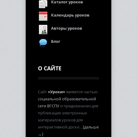
Каталог уроков
Календарь уроков
Авторы уроков
Блог
О САЙТЕ
Сайт
«Уроки»
является частью
социальной образовательной
сети ВГСПУ
и предназначен для
публикации электронных
материалов уроков для
интерактивной доски...
[дальше
→]