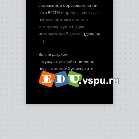
социальной образовательной
сети ВГСПУ
и предназначен для
публикации электронных
материалов уроков для
интерактивной доски...
[дальше
→]
Волгоградский
государственный социально-
педагогический университет
2012-2013 гг.