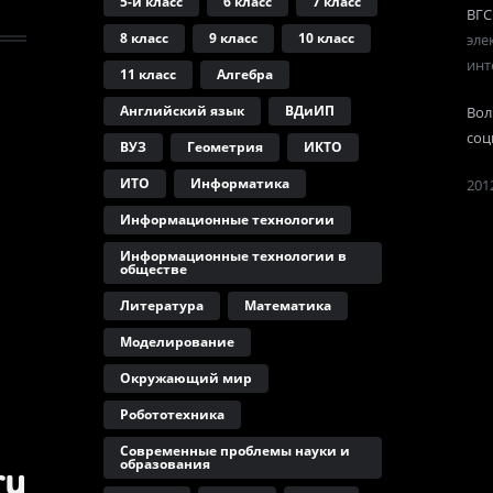
5-й класс
6 класс
7 класс
ВГС
8 класс
9 класс
10 класс
эле
инт
11 класс
Алгебра
Английский язык
ВДиИП
Вол
соц
ВУЗ
Геометрия
ИКТО
ИТО
Информатика
2012
Информационные технологии
Информационные технологии в
обществе
Литература
Математика
Моделирование
Окружающий мир
Робототехника
Современные проблемы науки и
образования