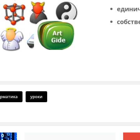
едини
собств
рматика
уроки