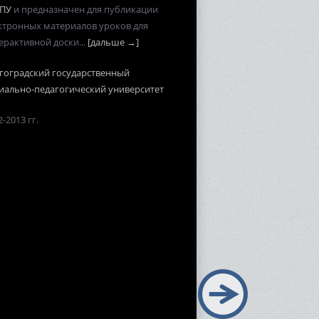
ПУ
и предназначен для публикации
ктронных материалов уроков для
ерактивной доски...
[дальше →]
гоградский государственный
иально-педагогический университет
-2013 гг.