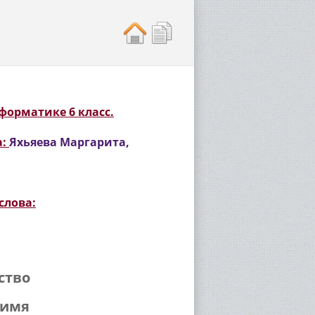
форматике 6 класс.
а:
Яхьяева Маргарита,
слова:
ство
 имя