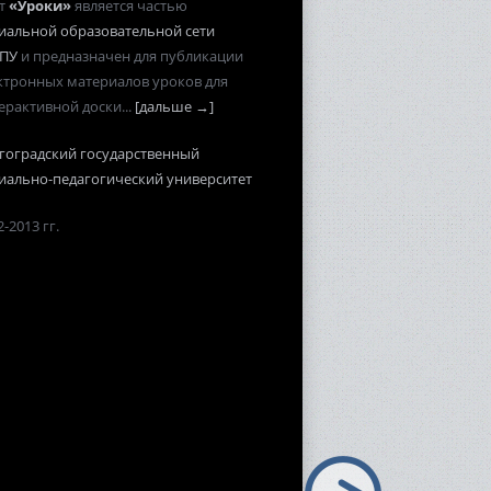
т
«Уроки»
является частью
иальной образовательной сети
ПУ
и предназначен для публикации
ктронных материалов уроков для
ерактивной доски...
[дальше →]
гоградский государственный
иально-педагогический университет
-2013 гг.