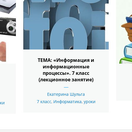
ТЕМА: «Информация и
информационные
процессы». 7 класс
(лекционное занятие)
Екатерина Шульга
7 класс
,
Информатика
,
уроки
ки