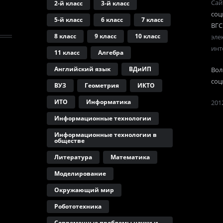
Сай
2-й класс
3-й класс
соц
5-й класс
6 класс
7 класс
ВГС
8 класс
9 класс
10 класс
эле
инт
11 класс
Алгебра
Английский язык
ВДиИП
Вол
соц
ВУЗ
Геометрия
ИКТО
ИТО
Информатика
2012
Информационные технологии
Информационные технологии в
обществе
Литература
Математика
Моделирование
Окружающий мир
Робототехника
Современные проблемы науки и