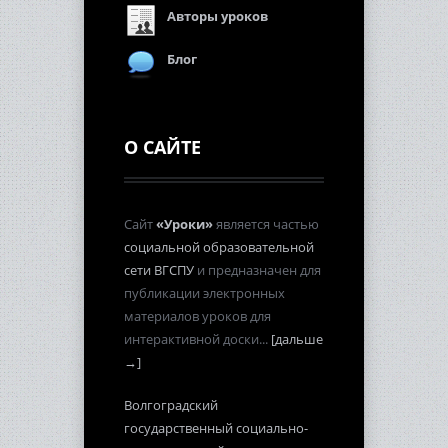
Авторы уроков
Блог
О САЙТЕ
Сайт
«Уроки»
является частью
социальной образовательной
сети ВГСПУ
и предназначен для
публикации электронных
материалов уроков для
интерактивной доски...
[дальше
→]
Волгоградский
государственный социально-