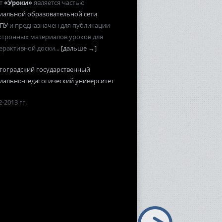
т
«Уроки»
является частью
иальной образовательной сети
ПУ
и предназначен для публикации
ктронных материалов уроков для
ерактивной доски...
[дальше →]
гоградский государственный
иально-педагогический университет
-2013 гг.