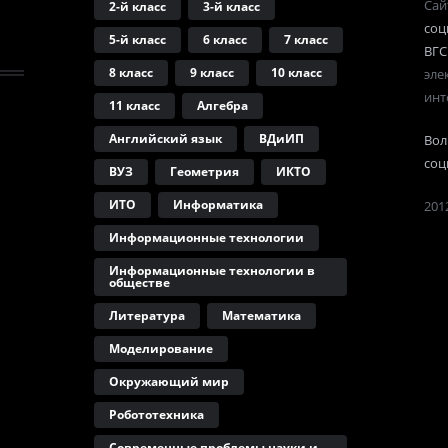
Сай
2-й класс
3-й класс
соц
5-й класс
6 класс
7 класс
ВГС
8 класс
9 класс
10 класс
эле
инт
11 класс
Алгебра
Английский язык
ВДиИП
Вол
соц
ВУЗ
Геометрия
ИКТО
ИТО
Информатика
2012
Информационные технологии
Информационные технологии в
обществе
Литература
Математика
Моделирование
Окружающий мир
Робототехника
Современные проблемы науки и