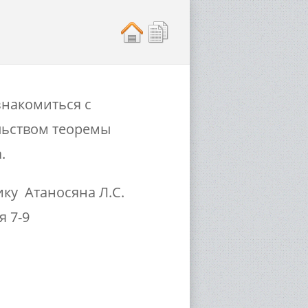
накомиться с
льством теоремы
.
ику Атаносяна Л.С.
я 7-9