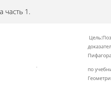
 часть 1.
Цель:Поз
доказате
Пифагора
по учебн
Геометри