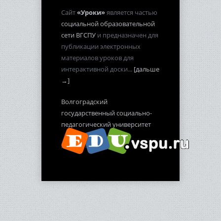
Сайт
«Уроки»
является частью
социальной образовательной
сети ВГСПУ
и предназначен для
публикации электронных
материалов уроков для
интерактивной доски...
[дальше
→]
Волгоградский
государственный социально-
педагогический университет
2012-2013 гг.