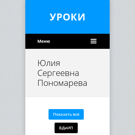
УРОКИ
Меню
Юлия
Сергеевна
Пономарева
Показать всё
ВДиИП