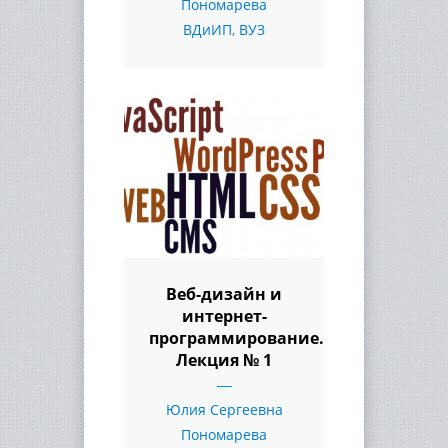
Пономарева
ВДиИП
,
ВУЗ
Веб-дизайн и
интернет-
программирование.
Лекция № 1
Юлия Сергеевна
Пономарева