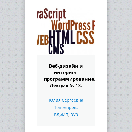
Веб-дизайн и
интернет-
программирование.
Лекция № 13.
Юлия Сергеевна
Пономарева
ВДиИП
,
ВУЗ