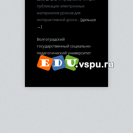
публикации электронных
материалов уроков для
интерактивной доски...
[дальше
→]
Волгоградский
государственный социально-
педагогический университет
2012-2013 гг.