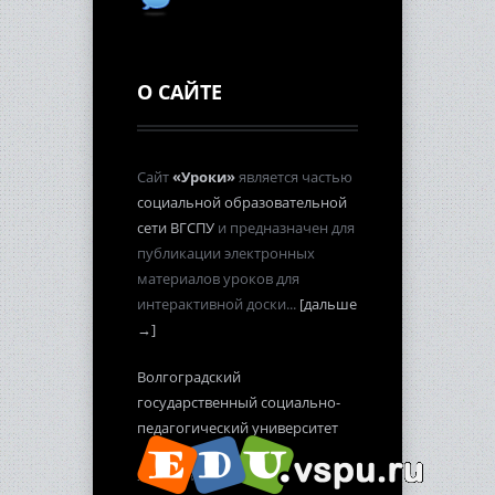
О САЙТЕ
Сайт
«Уроки»
является частью
социальной образовательной
сети ВГСПУ
и предназначен для
публикации электронных
материалов уроков для
интерактивной доски...
[дальше
→]
Волгоградский
государственный социально-
педагогический университет
2012-2013 гг.