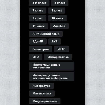
5-й класс
6 класс
7 класс
8 класс
9 класс
10 класс
11 класс
Алгебра
Английский язык
ВДиИП
ВУЗ
Геометрия
ИКТО
ИТО
Информатика
Информационные
технологии
Информационные
технологии в обществе
Литература
Математика
Моделирование