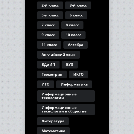
2-й класс
3-й класс
5-й класс
6 класс
7 класс
8 класс
9 класс
10 класс
11 класс
Алгебра
Английский язык
ВДиИП
ВУЗ
Геометрия
ИКТО
ИТО
Информатика
Информационные
технологии
Информационные
технологии в обществе
Литература
Математика