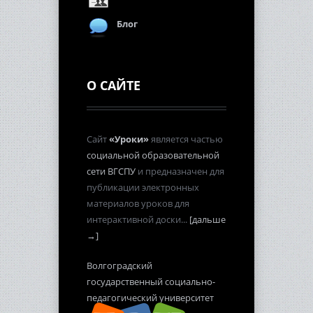
Блог
О САЙТЕ
Сайт
«Уроки»
является частью
социальной образовательной
сети ВГСПУ
и предназначен для
публикации электронных
материалов уроков для
интерактивной доски...
[дальше
→]
Волгоградский
государственный социально-
педагогический университет