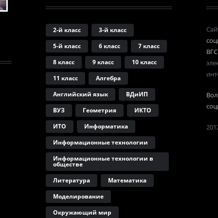
Сай
2-й класс
3-й класс
соц
5-й класс
6 класс
7 класс
ВГС
8 класс
9 класс
10 класс
эле
инт
11 класс
Алгебра
Английский язык
ВДиИП
Вол
соц
ВУЗ
Геометрия
ИКТО
ИТО
Информатика
2012
Информационные технологии
Информационные технологии в
обществе
Литература
Математика
Моделирование
Окружающий мир