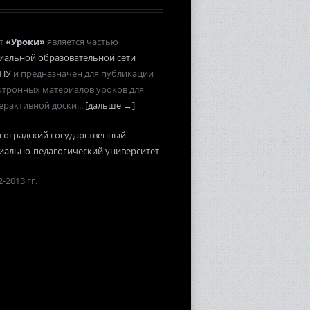
т
«Уроки»
является частью
иальной образовательной сети
ПУ
и предназначен для публикации
ктронных материалов уроков для
ерактивной доски...
[дальше →]
гоградский государственный
иально-педагогический университет
-2013 гг.