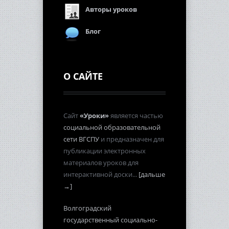
Авторы уроков
Блог
О САЙТЕ
Сайт
«Уроки»
является частью
социальной образовательной
сети ВГСПУ
и предназначен для
публикации электронных
материалов уроков для
интерактивной доски...
[дальше
→]
Волгоградский
государственный социально-