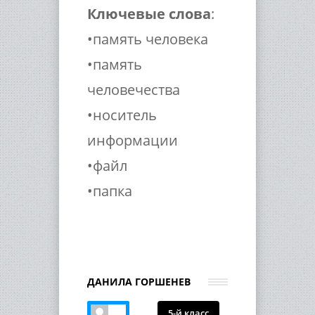
Ключевые слова
:
•память человека
•память
человечества
•носитель
информации
•файл
•папка
ДАНИЛА ГОРШЕНЕВ
5-й класс