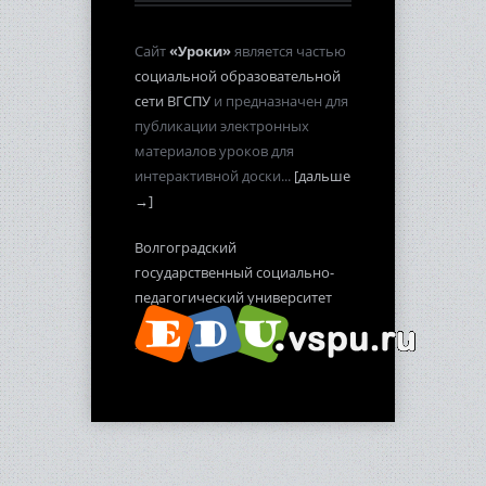
Сайт
«Уроки»
является частью
социальной образовательной
сети ВГСПУ
и предназначен для
публикации электронных
материалов уроков для
интерактивной доски...
[дальше
→]
Волгоградский
государственный социально-
педагогический университет
2012-2013 гг.